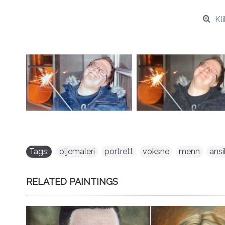
Kli
Tags:
oljemaleri
,
portrett
,
voksne
,
menn
,
ansi
RELATED PAINTINGS