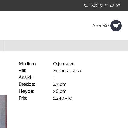
(+47) 51 21 42 07
0 vare(r)
Medium:
Oljemaleri
Stil:
Fotorealistisk
Ansikt:
1
Bredde:
47 cm
Høyde:
26 cm
Pris:
1.240,- kr.